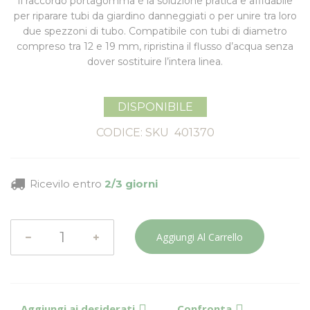
Il
raccordo portagomma
è la soluzione pratica e affidabile
per
riparare tubi da giardino danneggiati
o per
unire tra loro
due spezzoni di tubo
. Compatibile con tubi di
diametro
compreso tra 12 e 19 mm
, ripristina il flusso d’acqua senza
dover sostituire l’intera linea.
DISPONIBILE
CODICE: SKU
401370
Ricevilo entro
2/3 giorni
Aggiungi Al Carrello
Aggiungi ai desiderati
Confronta