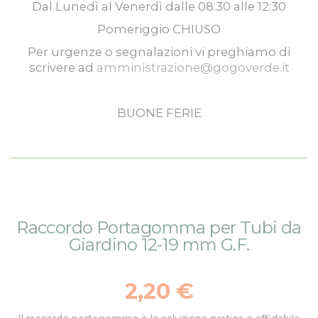
Dal
Lunedì
al
Venerdì
dalle
08:30
alle
12:30
Pomeriggio
CHIUSO
Per urgenze o segnalazioni vi preghiamo di
scrivere ad
amministrazione@gogoverde.it
BUONE FERIE
Vai
Vai
Raccordo Portagomma per Tubi da
alla
all'inizio
Giardino 12-19 mm G.F.
fine
della
della
galleria
galleria
di
2,20 €
di
immagini
immagini