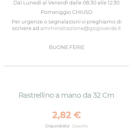
Dal
Lunedì
al
Venerdì
dalle
08:30
alle
12:30
Pomeriggio
CHIUSO
Per urgenze o segnalazioni vi preghiamo di
scrivere ad
amministrazione@gogoverde.it
BUONE FERIE
Vai
Vai
Rastrellino a mano da 32 Cm
alla
all'inizio
fine
della
della
galleria
2,82 €
galleria
di
di
immagini
Disponibilita'
Esaurito
immagini