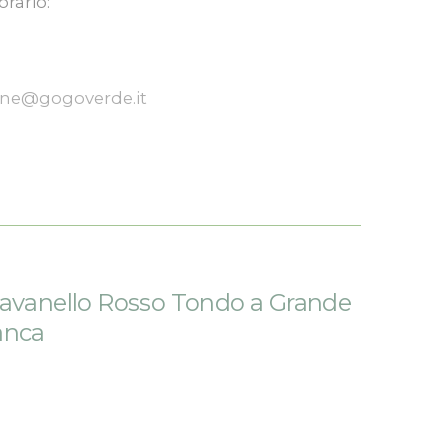
orario:
one@gogoverde.it
avanello Rosso Tondo a Grande
anca