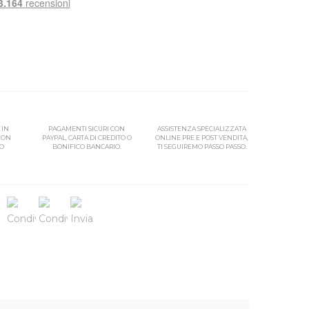
 IN
PAGAMENTI SICURI CON
ASSISTENZA SPECIALIZZATA
 CON
PAYPAL, CARTA DI CREDITO O
ONLINE PRE E POST VENDITA,
SO
BONIFICO BANCARIO.
TI SEGUIREMO PASSO PASSO.