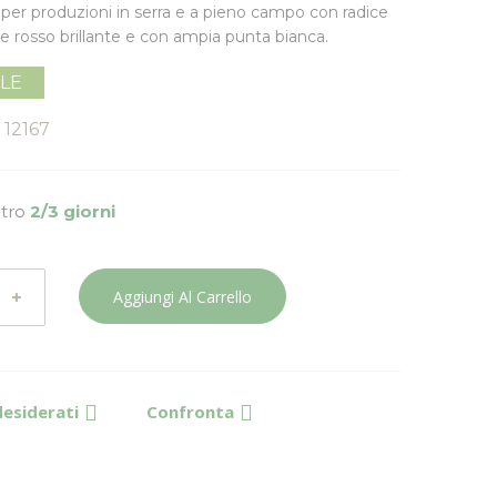
a per produzioni in serra e a pieno campo con radice
re rosso brillante e con ampia punta bianca.
ILE
12167
ntro
2/3 giorni
Aggiungi Al Carrello
desiderati
Confronta