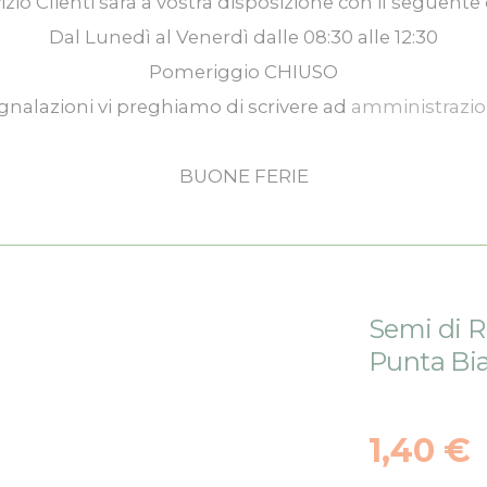
izio Clienti
sarà a vostra disposizione con il seguente 
Dal
Lunedì
al
Venerdì
dalle
08:30
alle
12:30
Pomeriggio
CHIUSO
gnalazioni vi preghiamo di scrivere ad
amministrazi
BUONE FERIE
Semi di R
Punta Bi
1,40 €