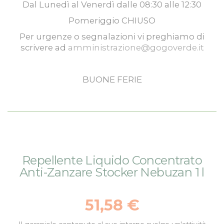
Dal
Lunedì
al
Venerdì
dalle
08:30
alle
12:30
Pomeriggio
CHIUSO
Per urgenze o segnalazioni vi preghiamo di
scrivere ad
amministrazione@gogoverde.it
BUONE FERIE
Vai
Vai
Repellente Liquido Concentrato
alla
all'inizio
Anti-Zanzare Stocker Nebuzan 1 l
fine
della
della
galleria
galleria
di
51,58 €
di
immagini
immagini