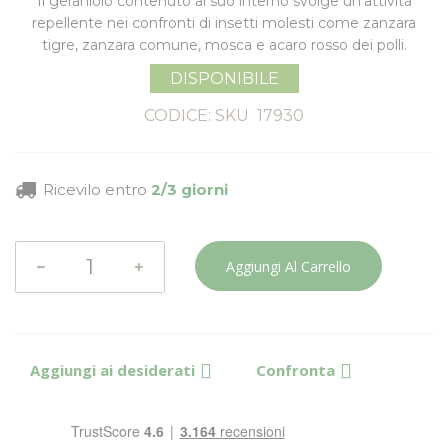
Il geraniolo contenuto al suo interno svolge un'
attività
repellente nei confronti di insetti molesti
come zanzara
tigre, zanzara comune, mosca e acaro rosso dei polli.
DISPONIBILE
CODICE: SKU
17930
Ricevilo entro
2/3 giorni
Aggiungi Al Carrello
Aggiungi ai desiderati
Confronta