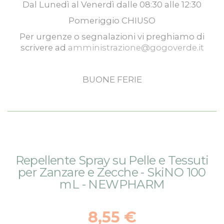
Dal
Lunedì
al
Venerdì
dalle
08:30
alle
12:30
Pomeriggio
CHIUSO
Per urgenze o segnalazioni vi preghiamo di
scrivere ad
amministrazione@gogoverde.it
BUONE FERIE
Vai
Vai
Repellente Spray su Pelle e Tessuti
alla
all'inizio
per Zanzare e Zecche - SkiNO 100
fine
della
mL - NEWPHARM
della
galleria
galleria
di
di
immagini
8,55 €
immagini