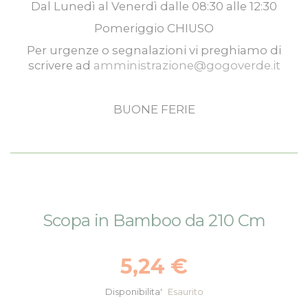
Dal
Lunedì
al
Venerdì
dalle
08:30
alle
12:30
Pomeriggio
CHIUSO
Per urgenze o segnalazioni vi preghiamo di
scrivere ad
amministrazione@gogoverde.it
BUONE FERIE
Vai
Vai
Scopa in Bamboo da 210 Cm
alla
all'inizio
fine
della
della
galleria
5,24 €
galleria
di
di
immagini
Disponibilita'
Esaurito
immagini