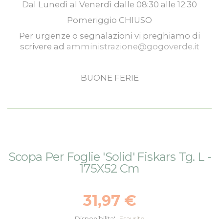
Dal
Lunedì
al
Venerdì
dalle
08:30
alle
12:30
Pomeriggio
CHIUSO
Per urgenze o segnalazioni vi preghiamo di
scrivere ad
amministrazione@gogoverde.it
BUONE FERIE
Vai
Vai
Scopa Per Foglie 'Solid' Fiskars Tg. L -
alla
all'inizio
175X52 Cm
fine
della
della
galleria
galleria
di
31,97 €
di
immagini
immagini
Disponibilita'
Esaurito