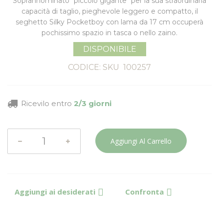
Soprannominato "piccolo gigante" per la sua straordinaria
capacità di taglio, pieghevole leggero e compatto, il
seghetto Silky Pocketboy con lama da 17 cm occuperà
pochissimo spazio in tasca o nello zaino.
DISPONIBILE
CODICE: SKU
100257
Ricevilo entro
2/3 giorni
Aggiungi Al Carrello
Aggiungi ai desiderati
Confronta