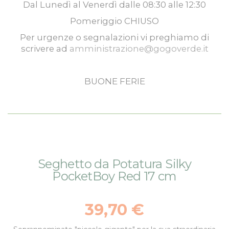
Dal
Lunedì
al
Venerdì
dalle
08:30
alle
12:30
Pomeriggio
CHIUSO
Per urgenze o segnalazioni vi preghiamo di
scrivere ad
amministrazione@gogoverde.it
BUONE FERIE
Vai
Vai
Seghetto da Potatura Silky
alla
all'inizio
PocketBoy Red 17 cm
fine
della
della
galleria
galleria
di
39,70 €
di
immagini
immagini