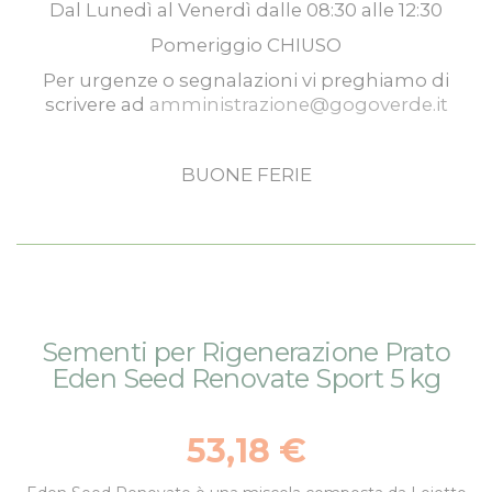
Dal
Lunedì
al
Venerdì
dalle
08:30
alle
12:30
Pomeriggio
CHIUSO
Per urgenze o segnalazioni vi preghiamo di
scrivere ad
amministrazione@gogoverde.it
BUONE FERIE
Vai
Vai
Sementi per Rigenerazione Prato
alla
all'inizio
Eden Seed Renovate Sport 5 kg
fine
della
della
galleria
galleria
di
53,18 €
di
immagini
immagini