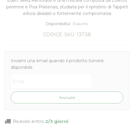
Eden Seed Renovate è una miscela composta da Loietto
perenne e Poa Pratensis,
studiata per il ripristino di Tappeti
erbosi
diradati o fortemente compromessi
Disponibilita'
Esaurito
CODICE: SKU
13738
Inviami una email quando il prodotto tornerà
disponibile
Avvisami
Ricevilo entro
2/3 giorni