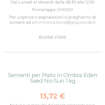
Dal
Lunedì
al
Venerdì
dalle
08:30
alle
12:30
Pomeriggio
CHIUSO
Per urgenze o segnalazioni vi preghiamo di
scrivere ad
amministrazione@gogoverde.it
BUONE FERIE
Vai
Vai
Sementi per Prato in Ombra Eden
alla
all'inizio
Seed No-Sun 1 kg
fine
della
della
galleria
galleria
di
13,72 €
di
immagini
immagini