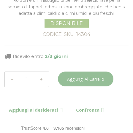
No Sun è un miscuglio di Sementi selezionate per la
semina di tappeti erbosi in zone ombreggiate
, che ben si
adatta a climi caldi o a climi umidi e più freschi.
DISPONIBILE
CODICE: SKU
14304
Ricevilo entro
2/3 giorni
Aggiungi Al Carrello
Aggiungi ai desiderati
Confronta