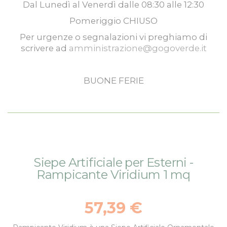
Dal
Lunedì
al
Venerdì
dalle
08:30
alle
12:30
Pomeriggio
CHIUSO
Per urgenze o segnalazioni vi preghiamo di
scrivere ad
amministrazione@gogoverde.it
BUONE FERIE
Vai
Vai
Siepe Artificiale per Esterni -
alla
all'inizio
Rampicante Viridium 1 mq
fine
della
della
galleria
galleria
di
57,39 €
di
immagini
immagini