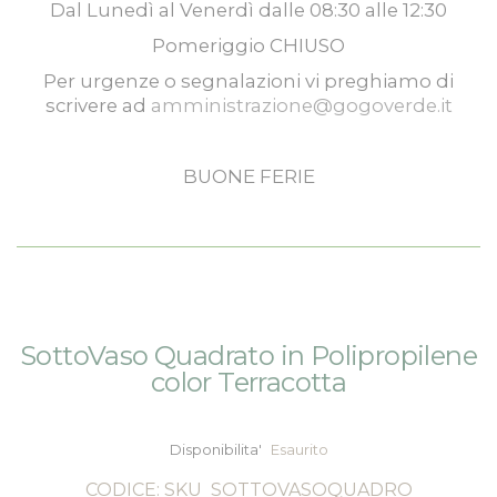
Dal
Lunedì
al
Venerdì
dalle
08:30
alle
12:30
Pomeriggio
CHIUSO
Per urgenze o segnalazioni vi preghiamo di
scrivere ad
amministrazione@gogoverde.it
BUONE FERIE
Vai
Vai
SottoVaso Quadrato in Polipropilene
alla
all'inizio
color Terracotta
fine
della
della
galleria
galleria
di
Disponibilita'
Esaurito
di
immagini
immagini
CODICE: SKU
SOTTOVASOQUADRO