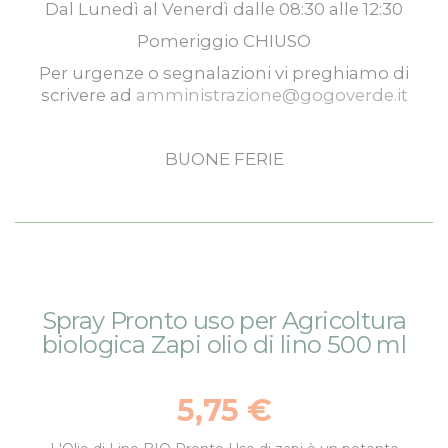
Dal
Lunedì
al
Venerdì
dalle
08:30
alle
12:30
Pomeriggio
CHIUSO
Per urgenze o segnalazioni vi preghiamo di
scrivere ad
amministrazione@gogoverde.it
BUONE FERIE
Vai
Vai
Spray Pronto uso per Agricoltura
alla
all'inizio
biologica Zapi olio di lino 500 ml
fine
della
della
galleria
galleria
di
5,75 €
di
immagini
immagini