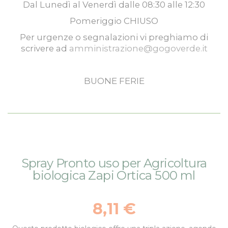
Dal
Lunedì
al
Venerdì
dalle
08:30
alle
12:30
Pomeriggio
CHIUSO
Per urgenze o segnalazioni vi preghiamo di
scrivere ad
amministrazione@gogoverde.it
BUONE FERIE
Vai
Vai
Spray Pronto uso per Agricoltura
alla
all'inizio
biologica Zapi Ortica 500 ml
fine
della
della
galleria
galleria
di
8,11 €
di
immagini
immagini