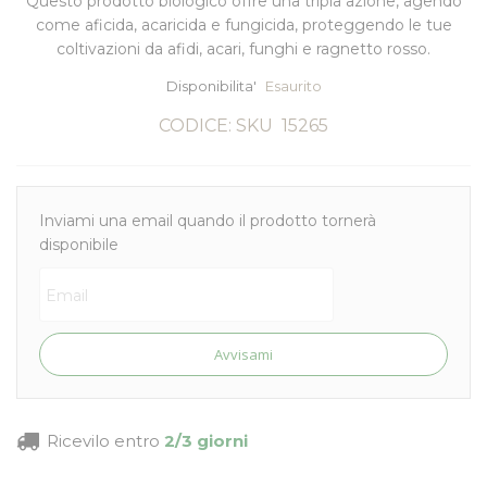
Questo prodotto biologico offre una tripla azione, agendo
come aficida, acaricida e fungicida, proteggendo le tue
coltivazioni da afidi, acari, funghi e ragnetto rosso.
Disponibilita'
Esaurito
CODICE: SKU
15265
Inviami una email quando il prodotto tornerà
disponibile
Avvisami
Ricevilo entro
2/3 giorni