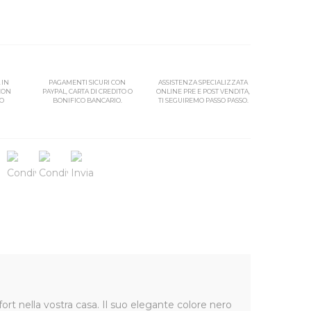
 IN
PAGAMENTI SICURI CON
ASSISTENZA SPECIALIZZATA
 CON
PAYPAL, CARTA DI CREDITO O
ONLINE PRE E POST VENDITA,
SO
BONIFICO BANCARIO.
TI SEGUIREMO PASSO PASSO.
rt nella vostra casa. Il suo elegante colore nero