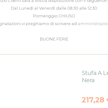
izio Clienti
sarà a vostra disposizione con il seguente 
Dal
Lunedì
al
Venerdì
dalle
08:30
alle
12:30
Pomeriggio
CHIUSO
gnalazioni vi preghiamo di scrivere ad
amministrazi
BUONE FERIE
Stufa A L
Nera
217,28