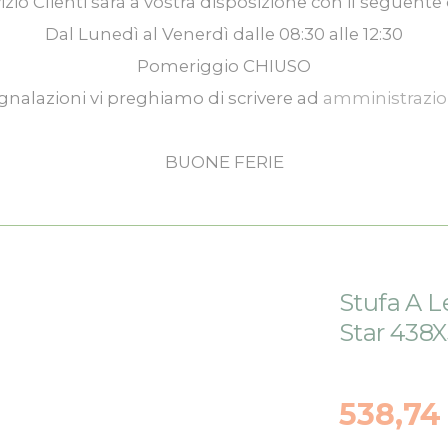
izio Clienti
sarà a vostra disposizione con il seguente 
Dal
Lunedì
al
Venerdì
dalle
08:30
alle
12:30
Pomeriggio
CHIUSO
gnalazioni vi preghiamo di scrivere ad
amministrazi
BUONE FERIE
Stufa A L
Star 438
538,74