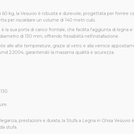
 kg, la Vesuvio è robusta e durevole, progettata per fornire cal
etta per riscaldare un volume di 140 metri cubi.
 è la sua porta di carico frontale, che facilita l'aggiunta di legna 
iametro di 130 mm, offrendo flessibilità nell'installazione.
 alle alte temperature, grazie al vetro e alla vernice appositame
md 2:2004, garantendo la massima qualità e sicurezza.
130.
ure.
eganza, prestazioni e durata, la Stufa a Legna in Ghisa Vesuvio è
da stufa.