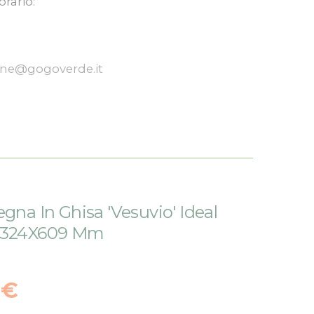
orario:
one@gogoverde.it
egna In Ghisa 'Vesuvio' Ideal
X324X609 Mm
 €