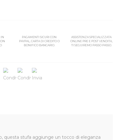
 IN
PAGAMENTI SICURI CON
ASSISTENZA SPECIALIZZATA
 CON
PAYPAL, CARTA DI CREDITO O
ONLINE PRE E POST VENDITA,
SO
BONIFICO BANCARIO.
TI SEGUIREMO PASSO PASSO.
ero, questa stufa aggiunge un tocco di eleganza