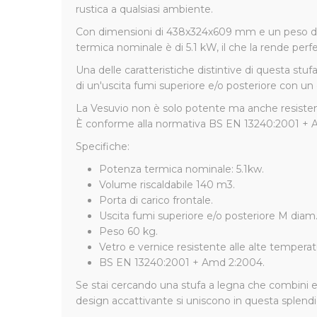
rustica a qualsiasi ambiente.
Con dimensioni di 438x324x609 mm e un peso di 60
termica nominale è di 5.1 kW, il che la rende perf
Una delle caratteristiche distintive di questa stufa
di un'uscita fumi superiore e/o posteriore con un d
La Vesuvio non è solo potente ma anche resistente
È conforme alla normativa BS EN 13240:2001 + A
Specifiche:
Potenza termica nominale: 5.1kw.
Volume riscaldabile 140 m3.
Porta di carico frontale.
Uscita fumi superiore e/o posteriore M diam.
Peso 60 kg.
Vetro e vernice resistente alle alte temperat
BS EN 13240:2001 + Amd 2:2004.
Se stai cercando una stufa a legna che combini el
design accattivante si uniscono in questa splendi