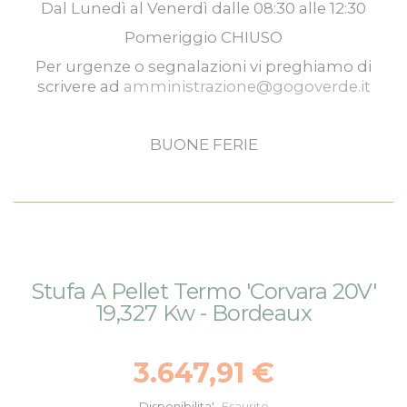
Dal
Lunedì
al
Venerdì
dalle
08:30
alle
12:30
Pomeriggio
CHIUSO
Per urgenze o segnalazioni vi preghiamo di
scrivere ad
amministrazione@gogoverde.it
BUONE FERIE
Vai
Vai
Stufa A Pellet Termo 'Corvara 20V'
alla
all'inizio
19,327 Kw - Bordeaux
fine
della
della
galleria
galleria
di
3.647,91 €
di
immagini
immagini
Disponibilita'
Esaurito