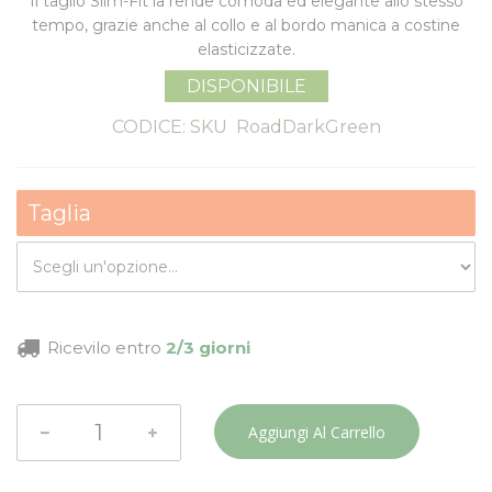
Il taglio Slim-Fit la rende comoda ed elegante allo stesso
tempo, grazie anche al collo e al bordo manica a
costine
elasticizzate
.
DISPONIBILE
CODICE: SKU
RoadDarkGreen
Taglia
Ricevilo entro
2/3 giorni
Aggiungi Al Carrello