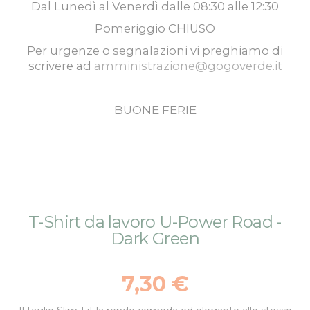
Dal
Lunedì
al
Venerdì
dalle
08:30
alle
12:30
Pomeriggio
CHIUSO
Per urgenze o segnalazioni vi preghiamo di
scrivere ad
amministrazione@gogoverde.it
BUONE FERIE
Vai
Vai
T-Shirt da lavoro U-Power Road -
alla
all'inizio
Dark Green
fine
della
della
galleria
galleria
di
7,30 €
di
immagini
immagini