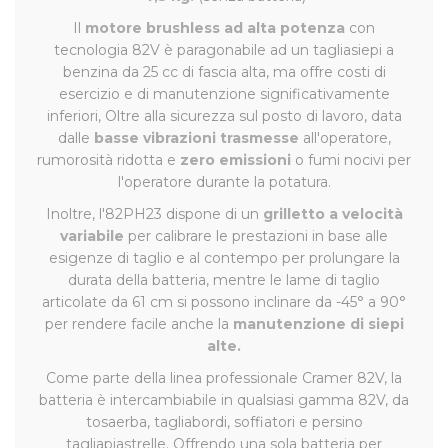
Il
motore brushless ad alta potenza
con
tecnologia 82V è paragonabile ad un tagliasiepi a
benzina da 25 cc di fascia alta, ma offre costi di
esercizio e di manutenzione significativamente
inferiori, Oltre alla sicurezza sul posto di lavoro, data
dalle
basse vibrazioni trasmesse
all'operatore,
rumorosità ridotta e
zero emissioni
o fumi nocivi per
l'operatore durante la potatura.
Inoltre, l'82PH23 dispone di un
grilletto a velocità
variabile
per calibrare le prestazioni in base alle
esigenze di taglio e al contempo per prolungare la
durata della batteria, mentre le lame di taglio
articolate da 61 cm si possono inclinare da -45° a 90°
per rendere facile anche la
manutenzione di siepi
alte.
Come parte della linea professionale Cramer 82V, la
batteria è intercambiabile in qualsiasi gamma 82V, da
tosaerba, tagliabordi, soffiatori e persino
tagliapiastrelle. Offrendo una sola batteria per