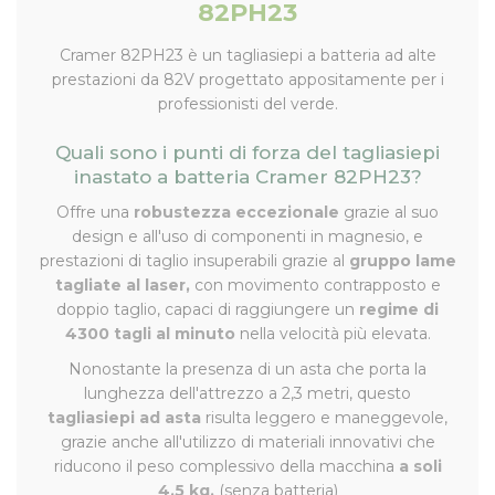
82PH23
Cramer 82PH23 è un tagliasiepi a batteria ad alte
prestazioni da 82V progettato appositamente per i
professionisti del verde.
Quali sono i punti di forza del tagliasiepi
inastato a batteria Cramer 82PH23?
Offre una
robustezza eccezionale
grazie al suo
design e all'uso di componenti in magnesio, e
prestazioni di taglio insuperabili grazie al
gruppo lame
tagliate al laser,
con movimento contrapposto e
doppio taglio, capaci di raggiungere un
regime di
4300 tagli al minuto
nella velocità più elevata.
Nonostante la presenza di un asta che porta la
lunghezza dell'attrezzo a 2,3 metri, questo
tagliasiepi ad asta
risulta leggero e maneggevole,
grazie anche all'utilizzo di materiali innovativi che
riducono il peso complessivo della macchina
a soli
4,5 kg.
(senza batteria)