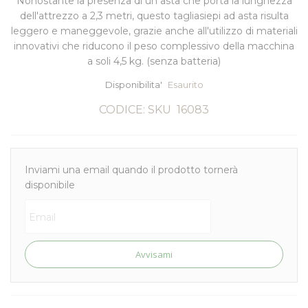
Nonostante la presenza di un asta che porta la lunghezza
dell'attrezzo a 2,3 metri, questo
tagliasiepi ad asta
risulta
leggero e maneggevole, grazie anche all'utilizzo di materiali
innovativi che riducono il peso complessivo della macchina
a soli 4,5 kg.
(senza batteria)
Disponibilita'
Esaurito
CODICE: SKU
16083
Inviami una email quando il prodotto tornerà
disponibile
Avvisami