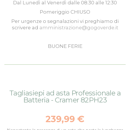
Dal
Lunedì
al
Venerdì
dalle
08:30
alle
12:30
Pomeriggio
CHIUSO
Per urgenze o segnalazioni vi preghiamo di
scrivere ad
amministrazione@gogoverde.it
BUONE FERIE
Vai
Vai
Tagliasiepi ad asta Professionale a
alla
all'inizio
Batteria - Cramer 82PH23
fine
della
della
galleria
galleria
di
239,99 €
di
immagini
immagini