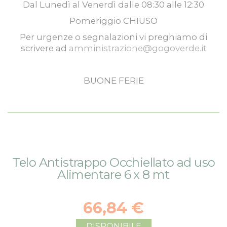
Dal
Lunedì
al
Venerdì
dalle
08:30
alle
12:30
Pomeriggio
CHIUSO
Per urgenze o segnalazioni vi preghiamo di
scrivere ad
amministrazione@gogoverde.it
BUONE FERIE
Vai
Vai
Telo Antistrappo Occhiellato ad uso
alla
all'inizio
Alimentare 6 x 8 mt
fine
della
della
galleria
galleria
di
66,84 €
di
immagini
immagini
DISPONIBILE