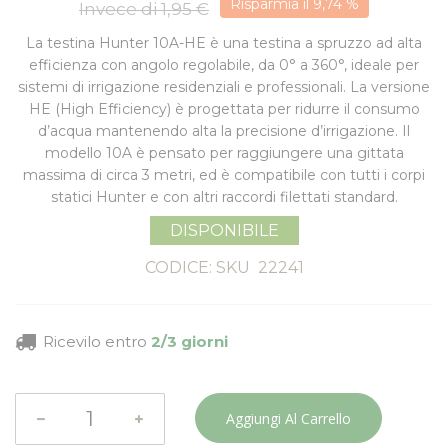
Risparmia il 9,74 %
Invece di 1,95 €
La
testina Hunter 10A-HE
è una testina a spruzzo ad alta
efficienza con
angolo regolabile
, da 0° a 360°, ideale per
sistemi di irrigazione residenziali e professionali. La versione
HE (High Efficiency) è progettata per ridurre il consumo
d’acqua mantenendo alta la precisione d’irrigazione. Il
modello 10A è pensato per raggiungere una gittata
massima di circa 3 metri, ed è compatibile con tutti i corpi
statici Hunter e con altri raccordi filettati standard.
DISPONIBILE
CODICE: SKU
22241
Ricevilo entro
2/3 giorni
Aggiungi Al Carrello