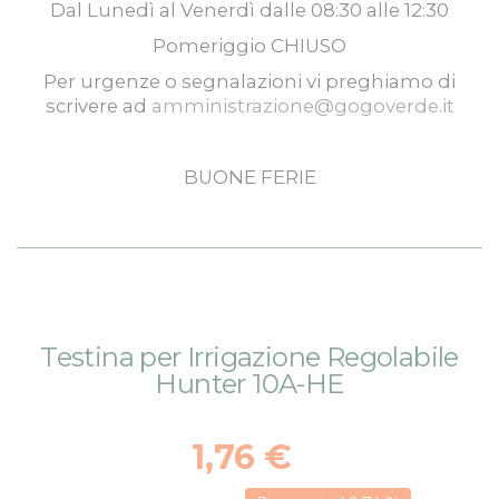
Dal
Lunedì
al
Venerdì
dalle
08:30
alle
12:30
Pomeriggio
CHIUSO
Per urgenze o segnalazioni vi preghiamo di
scrivere ad
amministrazione@gogoverde.it
BUONE FERIE
Vai
Vai
Testina per Irrigazione Regolabile
alla
all'inizio
Hunter 10A-HE
fine
della
della
galleria
galleria
di
1,76 €
di
immagini
immagini