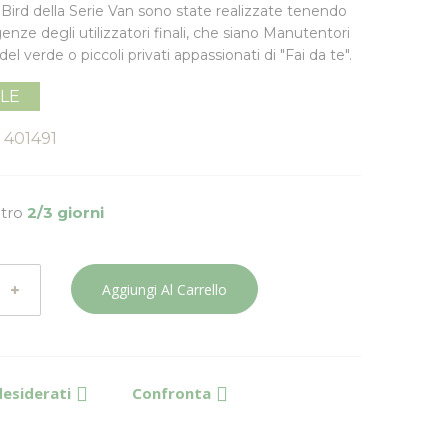
 Bird della
Serie Van
sono state realizzate tenendo
enze degli utilizzatori finali, che siano Manutentori
del verde o piccoli privati appassionati di "Fai da te".
ILE
401491
ntro
2/3 giorni
Aggiungi Al Carrello
desiderati
Confronta