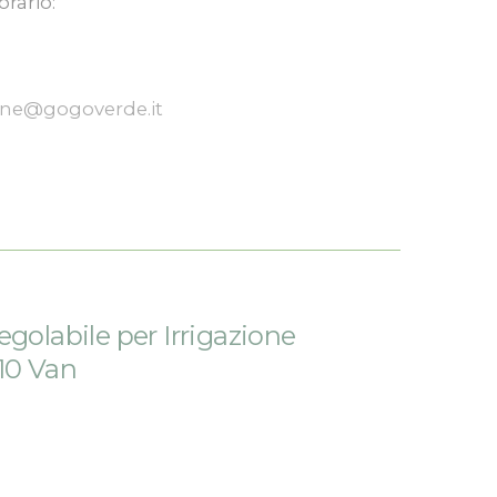
orario:
one@gogoverde.it
egolabile per Irrigazione
10 Van