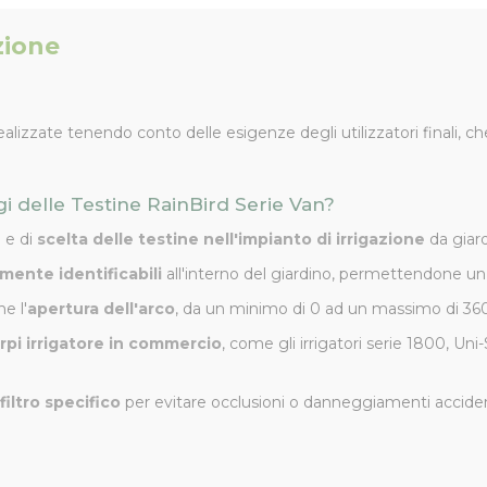
zione
alizzate tenendo conto delle esigenze degli utilizzatori finali, c
ggi delle Testine RainBird Serie Van?
o e di
scelta delle testine nell'impianto di irrigazione
da giard
lmente identificabili
all'interno del giardino, permettendone u
e l'
apertura dell'arco
, da un minimo di 0 ad un massimo di 360°
rpi irrigatore in commercio
, come gli irrigatori serie 1800, Un
filtro specifico
per evitare occlusioni o danneggiamenti accidenta