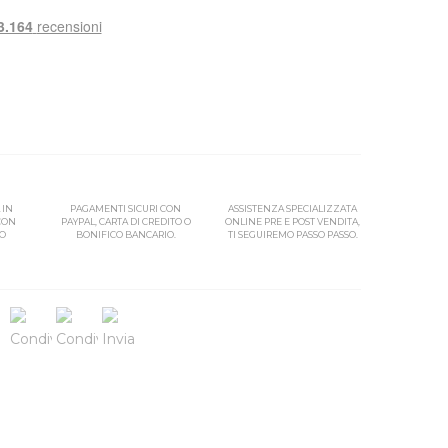
 IN
PAGAMENTI SICURI CON
ASSISTENZA SPECIALIZZATA
 CON
PAYPAL, CARTA DI CREDITO O
ONLINE PRE E POST VENDITA,
SO
BONIFICO BANCARIO.
TI SEGUIREMO PASSO PASSO.