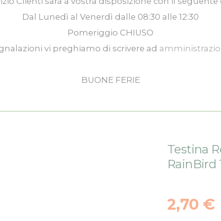
izio Clienti
sarà a vostra disposizione con il seguente 
Dal
Lunedì
al
Venerdì
dalle
08:30
alle
12:30
Pomeriggio
CHIUSO
gnalazioni vi preghiamo di scrivere ad
amministrazi
BUONE FERIE
Testina R
RainBird 
2,70 €