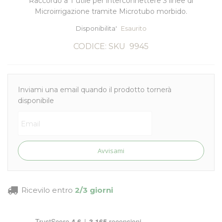
Raccordo a T utile per interconnettere 3 linee di
Microirrigazione tramite Microtubo morbido.
Disponibilita'
Esaurito
CODICE: SKU
9945
Inviami una email quando il prodotto tornerà
disponibile
Avvisami
Ricevilo entro
2/3 giorni