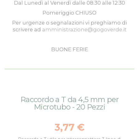
Dal
Lunedì
al
Venerdì
dalle
08:30
alle
12:30
Pomeriggio
CHIUSO
Per urgenze o segnalazioni vi preghiamo di
scrivere ad
amministrazione@gogoverde.it
BUONE FERIE
Vai
Vai
Raccordo a T da 4,5 mm per
alla
all'inizio
Microtubo - 20 Pezzi
fine
della
della
galleria
galleria
di
3,77 €
di
immagini
immagini