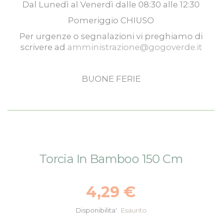
Dal
Lunedì
al
Venerdì
dalle
08:30
alle
12:30
Pomeriggio
CHIUSO
Per urgenze o segnalazioni vi preghiamo di
scrivere ad
amministrazione@gogoverde.it
BUONE FERIE
Vai
Vai
Torcia In Bamboo 150 Cm
alla
all'inizio
fine
della
della
galleria
4,29 €
galleria
di
di
immagini
Disponibilita'
Esaurito
immagini