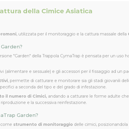
attura della Cimice Asiatica
feromoni
, utilizzata per il monitoraggio e la cattura massale della
p Garden?
 versione "Garden" della Trappola CymaTrap è pensata per un uso hobbi
attivi (alimentare e sessuale) e gli accessori per il fissaggio ad un pa
tivi
, permette di catturare e monitorare sia gli stadi giovanili dell
pecifici a seconda del tipo e del grado di infestazione.
to il numero di Cimici,
andando a catturare le forme adulte che te
 riproduzione e la successiva reinfestazione.
ymaTrap Garden?
ta come
strumento di monitoraggio
delle cimici, posizionandola 