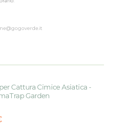
orario:
one@gogoverde.it
per Cattura Cimice Asiatica -
ymaTrap Garden
€