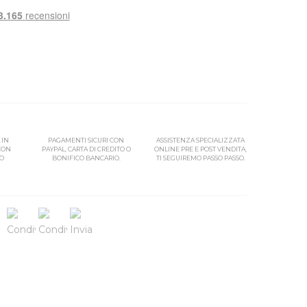
 IN
PAGAMENTI SICURI CON
ASSISTENZA SPECIALIZZATA
 CON
PAYPAL, CARTA DI CREDITO O
ONLINE PRE E POST VENDITA,
SO
BONIFICO BANCARIO.
TI SEGUIREMO PASSO PASSO.