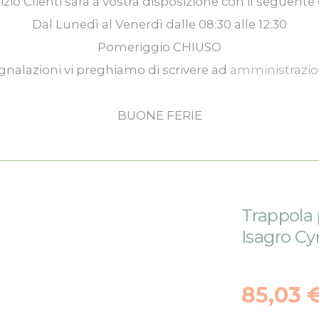
izio Clienti
sarà a vostra disposizione con il seguente 
Dal
Lunedì
al
Venerdì
dalle
08:30
alle
12:30
Pomeriggio
CHIUSO
gnalazioni vi preghiamo di scrivere ad
amministrazi
BUONE FERIE
Trappola 
Isagro C
85,03 