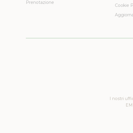
Prenotazione
Cookie P
Aggiorna
I nostri uff
EMM