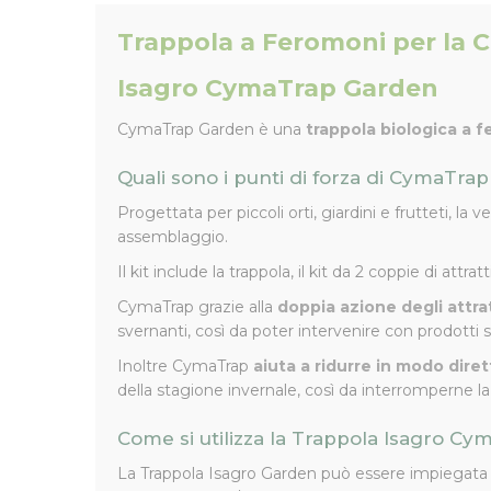
Trappola a Feromoni per la C
Isagro CymaTrap Garden
CymaTrap Garden è una
trappola biologica a 
Quali sono i punti di forza di CymaTra
Progettata per piccoli orti, giardini e frutteti, la
assemblaggio.
Il kit include la trappola, il kit da 2 coppie di attr
CymaTrap grazie alla
doppia azione degli attrat
svernanti, così da poter intervenire con prodotti s
Inoltre CymaTrap
aiuta a ridurre in modo diret
della stagione invernale, così da interromperne la
Come si utilizza la Trappola Isagro C
La Trappola Isagro Garden può essere impiega