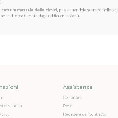
i.
i
cattura massale delle cimici
, posizionandola sempre nelle zo
a di circa 6 metri dagli edifici circostanti.
.
mazioni
Assistenza
ni
Contattaci
ni di vendita
Reso
Policy
Recedere dal Contratto