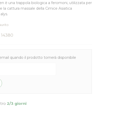
en è una
trappola biologica a feromoni
, utilizzata per
 e la cattura massale della
Cimice Asiatica
lys.
aurito
14380
email quando il prodotto tornerà disponibile
ntro
2/3 giorni