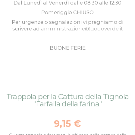
Dal
Lunedì
al
Venerdì
dalle
08:30
alle
12:30
Pomeriggio
CHIUSO
Per urgenze o segnalazioni vi preghiamo di
scrivere ad
amministrazione@gogoverde.it
BUONE FERIE
Vai
Vai
Trappola per la Cattura della Tignola
alla
all'inizio
"Farfalla della farina"
fine
della
della
galleria
galleria
di
9,15 €
di
immagini
immagini