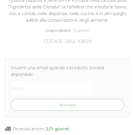
Questa trappola a feromoni è efficace nella cattura della
"Tignoletta delle Derrate", la
farfallina che infesta le farine
,
riso e cereali, nelle dispense, nelle cucine e in altri luoghi
adibiti alla conservazione degli alimenti.
Disponibilita'
Esaurito
CODICE: SKU
10826
Inviami una email quando il prodotto tornerà
disponibile
Avvisami
Ricevilo entro
2/3 giorni