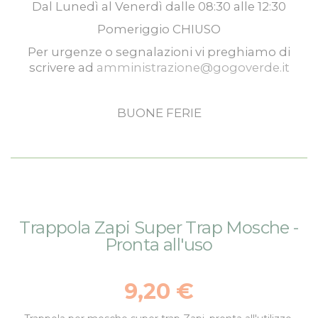
Dal
Lunedì
al
Venerdì
dalle
08:30
alle
12:30
Pomeriggio
CHIUSO
Per urgenze o segnalazioni vi preghiamo di
scrivere ad
amministrazione@gogoverde.it
BUONE FERIE
Vai
Vai
Trappola Zapi Super Trap Mosche -
alla
all'inizio
Pronta all'uso
fine
della
della
galleria
galleria
di
9,20 €
di
immagini
immagini