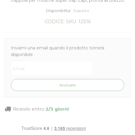
Trappola per mosche super trap Zapi, pronta all'utilizzo.
Disponibilita'
Esaurito
CODICE: SKU
12516
Inviami una email quando il prodotto tornerà
disponibile
Avvisami
Ricevilo entro
2/3 giorni