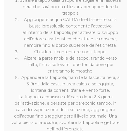
Svitare il tappo dalla trappola e togliere la fascetta
nera che sarà poi da utilizzarsi per appendere la
trappola
Aggiungere acqua CALDA direttamente sulla
busta idrosolubile contenente l'attrattivo
all'interno della trappola, per attivare lo sviluppo
dell'odore caratteristico che attrae le mosche,
riempire fino al bordo superiore dell'etichetta.
Chiudere il contenitore con il tappo.
Alzare la parte mobile del tappo, tirando verso
l'alto, fino a sollevare i due fori da dove poi
entreranno le mosche.
Appendere la trappola, tramite la fascetta nera, a
3-9mt dalla casa, in area calda e soleggiata,
lontana da correnti d'aria e vento forte.
La trappola acquisisce efficacia dopo 2-3 giorni
dall'attivazione, e persiste per parecchio tempo, in
caso di evaporazione della soluzione, aggiungere
dell'acqua fino a raggiungere il livello ottimale. Una
volta piena di
mosche
, svuotare la trappola e gettare
nell'indifferenziata.