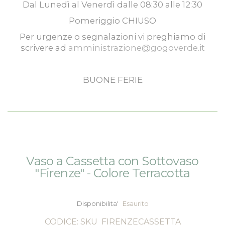
Dal
Lunedì
al
Venerdì
dalle
08:30
alle
12:30
Pomeriggio
CHIUSO
Per urgenze o segnalazioni vi preghiamo di
scrivere ad
amministrazione@gogoverde.it
BUONE FERIE
Vai
Vai
Vaso a Cassetta con Sottovaso
alla
all'inizio
"Firenze" - Colore Terracotta
fine
della
della
galleria
galleria
di
Disponibilita'
Esaurito
di
immagini
immagini
CODICE: SKU
FIRENZECASSETTA