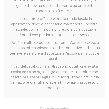
sinuose e superfici dalle diverse forme e colori, in
grado di abbinarsi perfettamente ad ambienti
moderni o più classici.
La superficie effetto pietra lo rende ideale in
applicazioni dove è necessario mantenere uno stile
naturale, come in aiuole di pregio e composizioni
floreali con predominante di colore rosso.
Petràm inoltre è dotato di sistema Water Reserve, a
cui è possibile abbinare un indicatore di livello d'acqua
per avere sempre a disposizione l'acqua per le vostre
piante.
I vasi del catalogo Tera Plast sono dotati di
elevata
resistenza
ad ogni range di temperatura, oltre che
essere
resistenti agli urti
, ai raggi ultravioletti e alla
formazione di muffe, grazie all'innovativo processo di
produzione.
Scheda tecnica