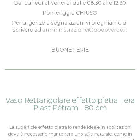
Dal
Lunedì
al
Venerdì
dalle
08:30
alle
12:30
Pomeriggio
CHIUSO
Per urgenze o segnalazioni vi preghiamo di
scrivere ad
amministrazione@gogoverde.it
BUONE FERIE
Vai
Vai
Vaso Rettangolare effetto pietra Tera
alla
all'inizio
Plast Pétram - 80 cm
fine
della
della
galleria
galleria
di
La superficie effetto pietra lo rende ideale in applicazioni
di
immagini
dove è necessario mantenere uno stile naturale, come in
immagini