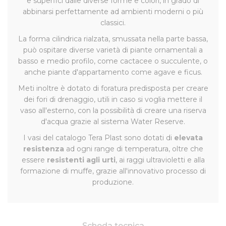
e superfici dalle diverse forme e colori, in grado di
abbinarsi perfettamente ad ambienti moderni o più
classici.
La forma cilindrica rialzata, smussata nella parte bassa,
può ospitare diverse varietà di piante ornamentali a
basso e medio profilo, come cactacee o succulente, o
anche piante d'appartamento come agave e ficus.
Meti inoltre è dotato di foratura predisposta per creare
dei fori di drenaggio, utili in caso si voglia mettere il
vaso all'esterno, con la possibilità di creare una riserva
d'acqua grazie al sistema Water Reserve.
I vasi del catalogo Tera Plast sono dotati di
elevata
resistenza
ad ogni range di temperatura, oltre che
essere
resistenti agli urti
, ai raggi ultravioletti e alla
formazione di muffe, grazie all'innovativo processo di
produzione.
Scheda tecnica