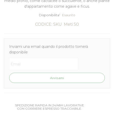
medio profilo, come cactacee o succulente, o anche piante
d'appartamento come agave e ficus.
Disponibilita'
Esaurito
CODICE: SKU
Meti 50
Inviami una email quando il prodotto tornerà
disponibile
Avvisami
SPEDIZIONE RAPIDA IN 24/48H LAVORATIVE
CON CORRIERE ESPRESSO TRACCIABILE.