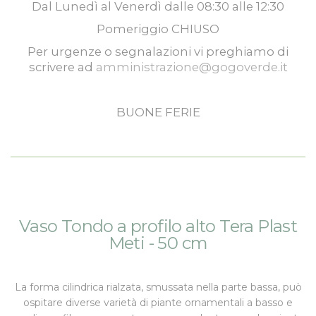
Dal
Lunedì
al
Venerdì
dalle
08:30
alle
12:30
Pomeriggio
CHIUSO
Per urgenze o segnalazioni vi preghiamo di
scrivere ad
amministrazione@gogoverde.it
BUONE FERIE
Vai
Vai
Vaso Tondo a profilo alto Tera Plast
alla
all'inizio
Meti - 50 cm
fine
della
della
galleria
galleria
di
La forma cilindrica rialzata, smussata nella parte bassa, può
di
immagini
ospitare diverse varietà di piante ornamentali a basso e
immagini