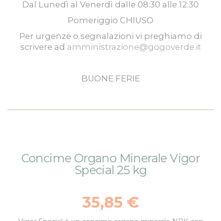
Dal
Lunedì
al
Venerdì
dalle
08:30
alle
12:30
Pomeriggio
CHIUSO
Per urgenze o segnalazioni vi preghiamo di
scrivere ad
amministrazione@gogoverde.it
BUONE FERIE
Vai
Vai
Concime Organo Minerale Vigor
alla
all'inizio
Special 25 kg
fine
della
della
galleria
galleria
di
35,85 €
di
immagini
immagini