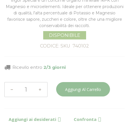
Vigor Special è un concime organo minerale NPK con
Magnesio e microelementi. Ideale per ottenere produzioni
di qualità, l'alta percentuale di Potassio e Magnesio
favorisce sapore, zuccheri e colore, oltre che una migliore
conservabilità dei raccolti.
DISPONIBILE
CODICE: SKU
740102
Ricevilo entro
2/3 giorni
Aggiungi Al Carrello
Aggiungi ai desiderati
Confronta