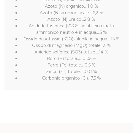
Azoto (N) organico....1,0 %
Azoto (N) ammoniacale....6,2 %
Azoto (N) ureico...2,8 %
Anidride fosforica (P2O5) solubilein citrato
ammonico neutro e in acqua....5 %
Ossido di potassio (K2O)solubile in acqua....15 %
Ossido di magnesio (MgO) totale...3 %
Anidride solforica (SO3) totale....14 %
Boro (B) totale......0,05 %
Ferro (Fe) totale....0,5 %
Zinco (zn) totale....0,01 %
Carbonio organico (C )...7,5 %