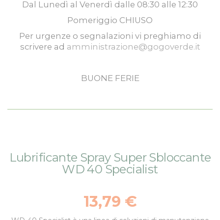
Dal
Lunedì
al
Venerdì
dalle
08:30
alle
12:30
Pomeriggio
CHIUSO
Per urgenze o segnalazioni vi preghiamo di
scrivere ad
amministrazione@gogoverde.it
BUONE FERIE
Vai
Vai
Lubrificante Spray Super Sbloccante
alla
all'inizio
WD 40 Specialist
fine
della
della
galleria
galleria
di
13,79 €
di
immagini
immagini