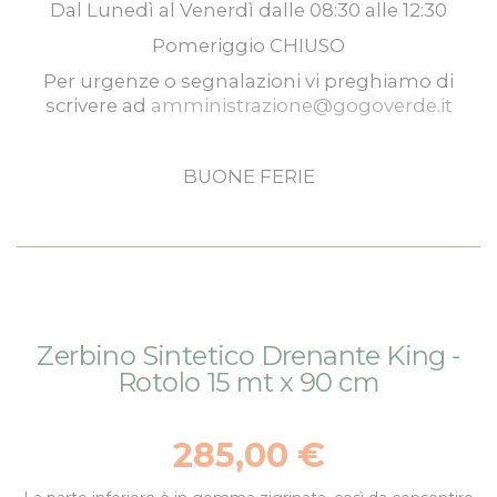
Dal
Lunedì
al
Venerdì
dalle
08:30
alle
12:30
Pomeriggio
CHIUSO
Per urgenze o segnalazioni vi preghiamo di
scrivere ad
amministrazione@gogoverde.it
BUONE FERIE
Vai
Vai
Zerbino Sintetico Drenante King -
alla
all'inizio
Rotolo 15 mt x 90 cm
fine
della
della
galleria
galleria
di
285,00 €
di
immagini
immagini