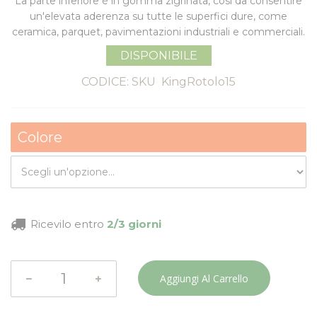
La parte inferiore è in
gomma zigrinata
, così da consentire
un'elevata aderenza su tutte le superfici dure, come
ceramica, parquet, pavimentazioni industriali e commerciali.
DISPONIBILE
CODICE: SKU
KingRotolo15
Colore
Ricevilo entro
2/3 giorni
Aggiungi Al Carrello