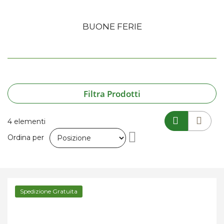
BUONE FERIE
Filtra Prodotti
4
elementi
Imposta
Ordina per
la
direzione
Spedizione Gratuita
decrescente