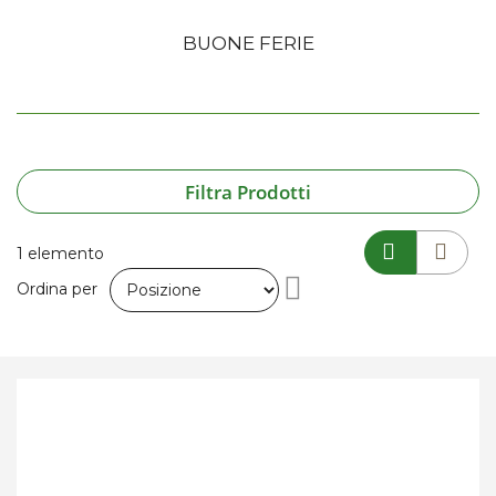
BUONE FERIE
Filtra Prodotti
1
elemento
Imposta
Ordina per
la
direzione
decrescente