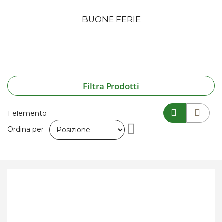
BUONE FERIE
Filtra Prodotti
1
elemento
Imposta
Ordina per
la
direzione
decrescente