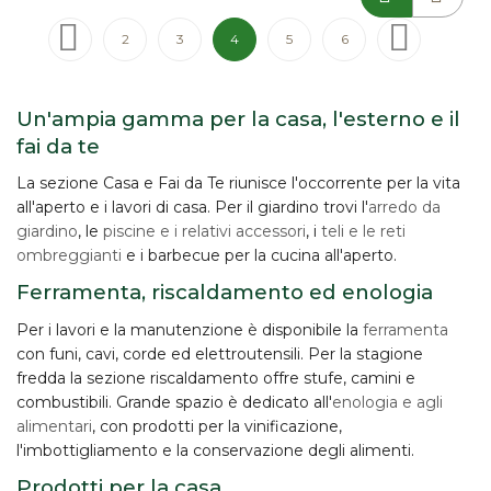
Pagina
Pagina
Precedente
Pagina
Pagina
Attualmente stai leggendo la pagina
Pagina
Pagina
Pagina
Successivo
2
3
4
5
6
Un'ampia gamma per la casa, l'esterno e il
fai da te
La sezione Casa e Fai da Te riunisce l'occorrente per la vita
all'aperto e i lavori di casa. Per il giardino trovi l'
arredo da
giardino
, le
piscine e i relativi accessori
, i
teli e le reti
ombreggianti
e i barbecue per la cucina all'aperto.
Ferramenta, riscaldamento ed enologia
Per i lavori e la manutenzione è disponibile la
ferramenta
con funi, cavi, corde ed elettroutensili. Per la stagione
fredda la sezione riscaldamento offre stufe, camini e
combustibili. Grande spazio è dedicato all'
enologia e agli
alimentari
, con prodotti per la vinificazione,
l'imbottigliamento e la conservazione degli alimenti.
Prodotti per la casa