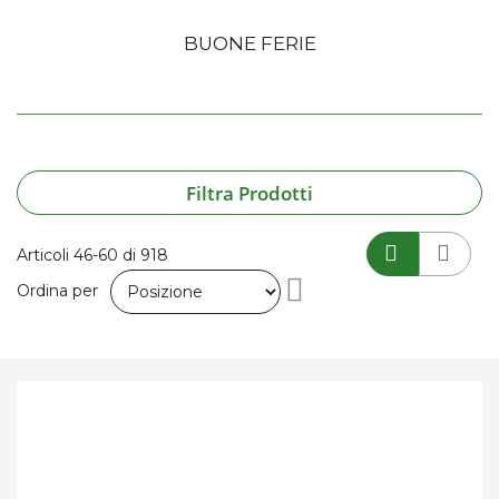
BUONE FERIE
Filtra Prodotti
Articoli
46
-
60
di
918
Imposta
Ordina per
la
direzione
decrescente