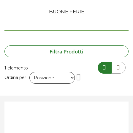
BUONE FERIE
Filtra Prodotti
1
elemento
Imposta
Ordina per
la
direzione
decrescente