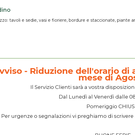
dino
azzo:
tavoli e sedie
, vasi e fioriere,
bordure
e staccionate, piante art
vviso - Riduzione dell'orario di a
mese di Ago
Il
Servizio Clienti
sarà a vostra disposizion
Dal
Lunedì
al
Venerdì
dalle
08
Pomeriggio
CHIU
Per urgenze o segnalazioni vi preghiamo di scrivere