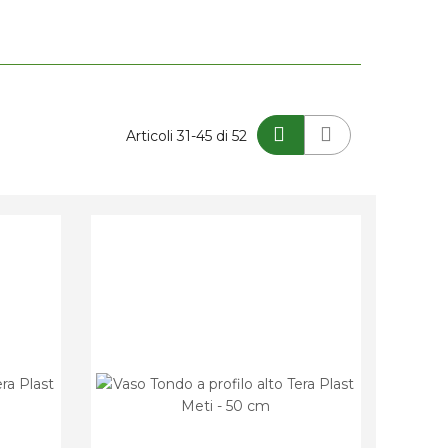
Mostra
Articoli
31
-
45
di
52
come