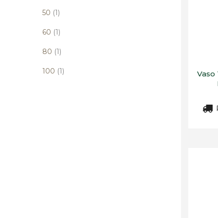
elemento
50
1
elemento
60
1
elemento
80
1
elemento
100
1
Vaso 
R