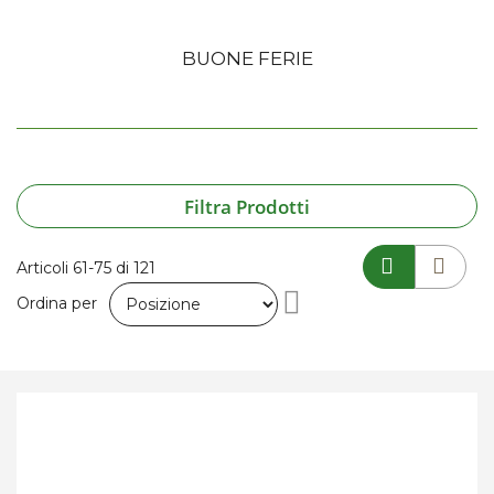
BUONE FERIE
Filtra Prodotti
Articoli
61
-
75
di
121
Imposta
Ordina per
la
direzione
decrescente