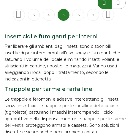
Pagina
Pagina
Precedente
Pagina
Pagina
Attualmente stai leggendo la pagina
Pagina
Pagina
Pagina
Successivo
3
4
5
6
7
Insetticidi e fumiganti per interni
Per liberare gli ambienti dagli insetti sono disponibili
insetticidi per interni
pronti all'uso, spray e
fumiganti
che
saturano il volume del locale eliminando insetti volanti e
striscianti in cantine, ripostigli e magazzini. Vanno usati
arieggiando i locali dopo il trattamento, secondo le
indicazioni in etichetta.
Trappole per tarme e farfalline
Le
trappole
a feromoni e adesive intercettano gli insetti
senza insetticidi: le
trappole per le farfalline delle cucine
(tignoletta) catturano i maschi interrompendo il ciclo
riproduttivo nella dispensa, mentre le
trappole per le tarme
dei vestiti
proteggono armadi e cassetti. Sono soluzioni
discrete e sicure anche negli ambienti abitati.