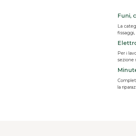
Funi, 
La categ
fissaggi,
Elettr
Per i lav
sezione
Minute
Completan
la ripara