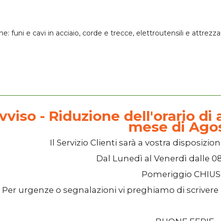
one:
funi e cavi in acciaio
, corde e trecce,
elettroutensili
e attrezza
vviso - Riduzione dell'orario di a
mese di Ago
Il
Servizio Clienti
sarà a vostra disposizion
Dal
Lunedì
al
Venerdì
dalle
08
Pomeriggio
CHIU
Per urgenze o segnalazioni vi preghiamo di scrivere