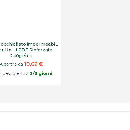
 occhiellato impermeabile
r Up - LPDE Rinforzato
240gr/mq
19,62 €
A partire da
icevilo entro
2/3 giorni