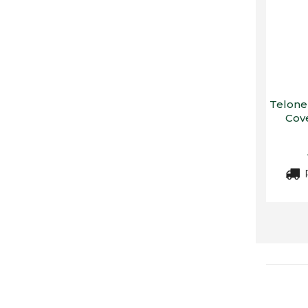
Telone
Cove
R