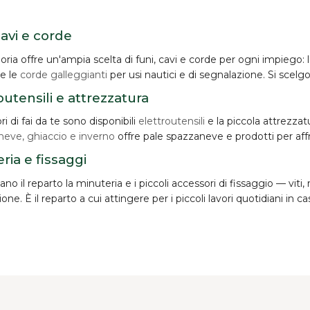
cavi e corde
oria offre un'ampia scelta di
funi, cavi e corde
per ogni impiego: 
 e le
corde galleggianti
per usi nautici e di segnalazione. Si scelgo
outensili e attrezzatura
ori di fai da te sono disponibili
elettroutensili
e la piccola attrezzat
neve, ghiaccio e inverno
offre pale spazzaneve e prodotti per aff
ria e fissaggi
o il reparto la minuteria e i piccoli accessori di fissaggio — viti,
zione. È il reparto a cui attingere per i piccoli lavori quotidiani in ca