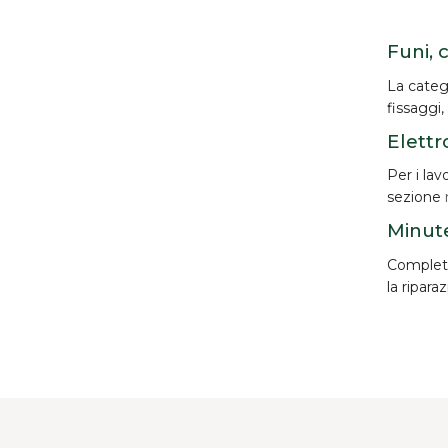
Funi, 
La categ
fissaggi,
Elettr
Per i lav
sezione
Minute
Completan
la ripara