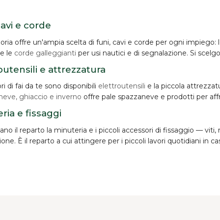
cavi e corde
oria offre un'ampia scelta di
funi, cavi e corde
per ogni impiego: 
 e le
corde galleggianti
per usi nautici e di segnalazione. Si scelgo
outensili e attrezzatura
ori di fai da te sono disponibili
elettroutensili
e la piccola attrezzat
neve, ghiaccio e inverno
offre pale spazzaneve e prodotti per aff
ria e fissaggi
o il reparto la minuteria e i piccoli accessori di fissaggio — viti,
zione. È il reparto a cui attingere per i piccoli lavori quotidiani in ca