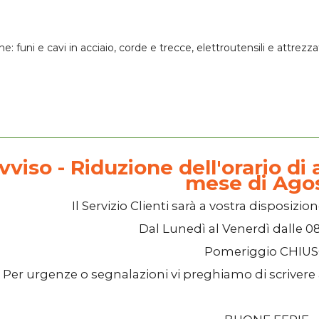
one:
funi e cavi in acciaio
, corde e trecce,
elettroutensili
e attrezza
vviso - Riduzione dell'orario di a
mese di Ago
Il
Servizio Clienti
sarà a vostra disposizion
Dal
Lunedì
al
Venerdì
dalle
08
Pomeriggio
CHIU
Per urgenze o segnalazioni vi preghiamo di scrivere