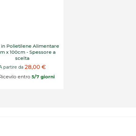
 in Polietilene Alimentare
m x 100cm - Spessore a
scelta
28,00 €
A partire da
icevilo entro
5/7 giorni