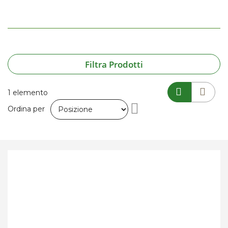
Filtra Prodotti
1
elemento
Imposta
Ordina per
la
direzione
decrescente