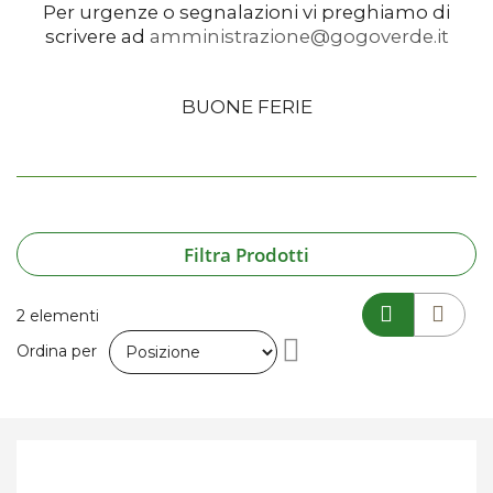
Per urgenze o segnalazioni vi preghiamo di
scrivere ad
amministrazione@gogoverde.it
BUONE FERIE
Filtra Prodotti
2
elementi
Imposta
Ordina per
la
direzione
decrescente