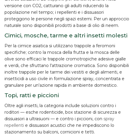
versione
con CO2
, catturano gli adulti riducendo la
popolazione nel tempo; i repellenti e i dissuasori
proteggono le persone negli spazi esterni. Per un approccio
naturale sono disponibili prodotti a base di
olio di neem
.
Cimici, mosche, tarme e altri insetti molesti
Per la
cimice asiatica
si utilizzano trappole a feromoni
specifiche; contro la
mosca della frutta
e la
mosca delle
olive
sono efficaci le
trappole cromotropiche
adesive gialle
e verdi, che sfruttano l'attrazione cromatica. Sono disponibili
inoltre trappole per le
tarme dei vestiti
e degli alimenti, e
insetticidi a uso civile in formulazione spray, concentrata e
granulare per un'azione rapida in ambiente domestico.
Topi, ratti e piccioni
Oltre agli insetti, la categoria include soluzioni contro i
roditori
— esche rodenticide, box stazione di sicurezza e
dissuasori a
ultrasuoni
— e contro i
piccioni
, con
spray
repellenti
e dissuasori acustici che ne impediscono lo
stazionamento su balconi, cornicioni e tetti.