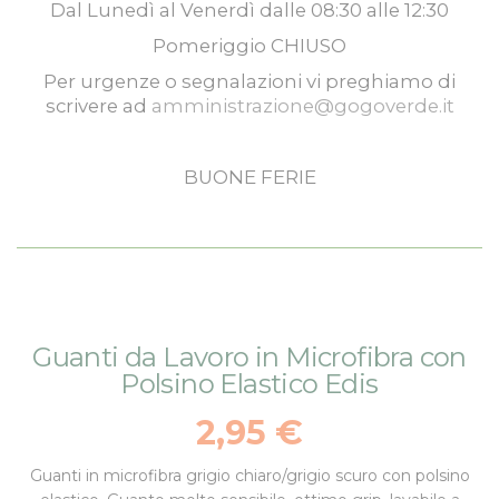
Dal
Lunedì
al
Venerdì
dalle
08:30
alle
12:30
Pomeriggio
CHIUSO
Per urgenze o segnalazioni vi preghiamo di
scrivere ad
amministrazione@gogoverde.it
BUONE FERIE
Vai
Vai
Guanti da Lavoro in Microfibra con
alla
all'inizio
Polsino Elastico Edis
fine
della
della
galleria
2,95 €
galleria
di
di
immagini
Guanti in microfibra grigio chiaro/grigio scuro con polsino
immagini