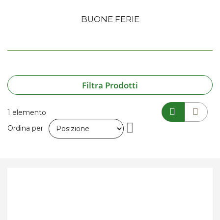
BUONE FERIE
Filtra Prodotti
1
elemento
Imposta
Ordina per
la
direzione
decrescente