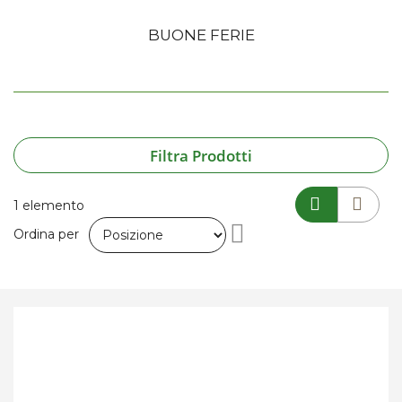
BUONE FERIE
Filtra Prodotti
1
elemento
Imposta
Ordina per
la
direzione
decrescente