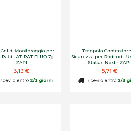
 Gel di Monitoraggio per
Trappola Contenitore
e Ratti - AT-RAT FLUO 7g -
Sicurezza per Roditori - U
ZAPI
Station Next - ZAPI
3,13 €
8,71 €
icevilo entro
2/3 giorni
Ricevilo entro
2/3 g