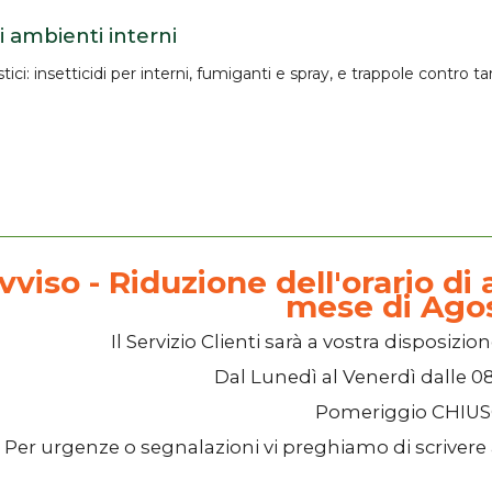
i ambienti interni
tici
:
insetticidi per interni
, fumiganti e spray, e
trappole
contro tar
vviso - Riduzione dell'orario di a
mese di Ago
Il
Servizio Clienti
sarà a vostra disposizion
Dal
Lunedì
al
Venerdì
dalle
08
Pomeriggio
CHIU
Per urgenze o segnalazioni vi preghiamo di scrivere