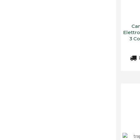
Can
Elettr
3 Co
R