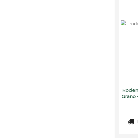
Rodent
Grano –
R