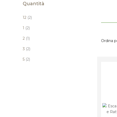
Quantità
elementi
12
2
elementi
1
2
elemento
2
1
Ordina p
elementi
3
2
elementi
5
2