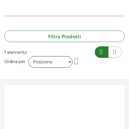
Filtra Prodotti
1
elemento
Imposta
Ordina per
la
direzione
decrescente