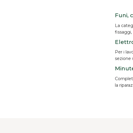
Funi, 
La categ
fissaggi,
Elettr
Per i lav
sezione
Minute
Completan
la ripara