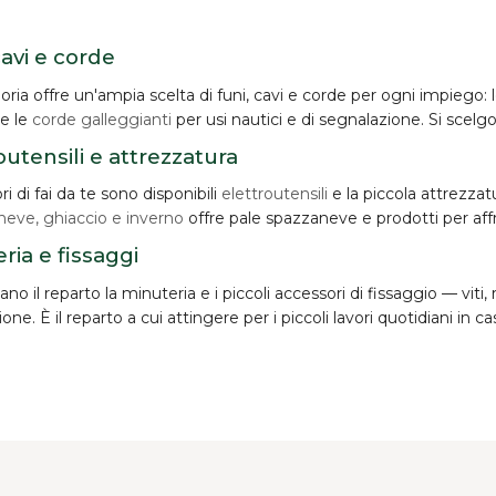
cavi e corde
oria offre un'ampia scelta di
funi, cavi e corde
per ogni impiego: 
 e le
corde galleggianti
per usi nautici e di segnalazione. Si scelgo
outensili e attrezzatura
ori di fai da te sono disponibili
elettroutensili
e la piccola attrezzat
neve, ghiaccio e inverno
offre pale spazzaneve e prodotti per aff
ria e fissaggi
o il reparto la minuteria e i piccoli accessori di fissaggio — viti,
zione. È il reparto a cui attingere per i piccoli lavori quotidiani in ca